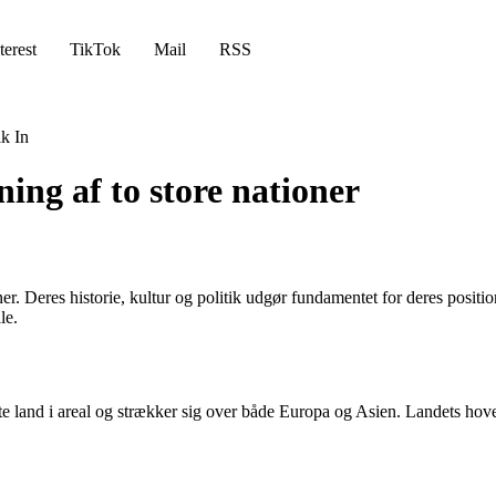
terest
TikTok
Mail
RSS
k In
ng af to store nationer
er. Deres historie, kultur og politik udgør fundamentet for deres positi
le.
te land i areal og strækker sig over både Europa og Asien. Landets hove