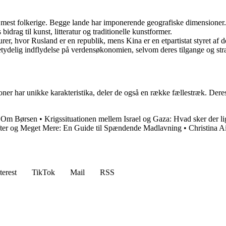
t mest folkerige. Begge lande har imponerende geografiske dimensioner.
idrag til kunst, litteratur og traditionelle kunstformer.
rer, hvor Rusland er en republik, mens Kina er en etpartistat styret af 
elig indflydelse på verdensøkonomien, selvom deres tilgange og strat
r har unikke karakteristika, deler de også en række fællestræk. Deres 
 Om Børsen
•
Krigssituationen mellem Israel og Gaza: Hvad sker der l
fter og Meget Mere: En Guide til Spændende Madlavning
•
Christina A
terest
TikTok
Mail
RSS