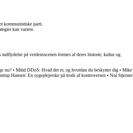
det kommunistiske parti.
egier kan variere.
indflydelse på verdensscenen formes af deres historie, kultur og
ige nu?
•
Mitid DDoS: Hvad det er, og hvordan du beskytter dig
•
Mike
istrup Hansen: En sygeplejerske på trods af kontroversen
•
Nul Stjerner