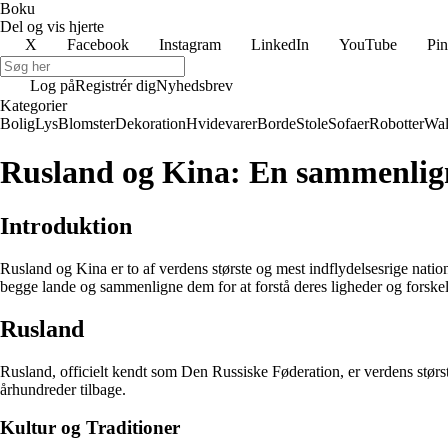
Boku
Del og vis hjerte
X
Facebook
Instagram
LinkedIn
YouTube
Pin
Log på
Registrér dig
Nyhedsbrev
Kategorier
Bolig
Lys
Blomster
Dekoration
Hvidevarer
Borde
Stole
Sofaer
Robotter
Wal
Rusland og Kina: En sammenligni
Introduktion
Rusland og Kina er to af verdens største og mest indflydelsesrige nation
begge lande og sammenligne dem for at forstå deres ligheder og forskel
Rusland
Rusland, officielt kendt som Den Russiske Føderation, er verdens størs
århundreder tilbage.
Kultur og Traditioner