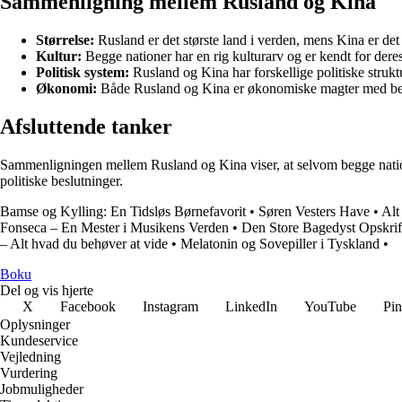
Sammenligning mellem Rusland og Kina
Størrelse:
Rusland er det største land i verden, mens Kina er de
Kultur:
Begge nationer har en rig kulturarv og er kendt for deres b
Politisk system:
Rusland og Kina har forskellige politiske struktu
Økonomi:
Både Rusland og Kina er økonomiske magter med betyd
Afsluttende tanker
Sammenligningen mellem Rusland og Kina viser, at selvom begge natione
politiske beslutninger.
Bamse og Kylling: En Tidsløs Børnefavorit
•
Søren Vesters Have
•
Alt
Fonseca – En Mester i Musikens Verden
•
Den Store Bagedyst Opskri
– Alt hvad du behøver at vide
•
Melatonin og Sovepiller i Tyskland
•
Boku
Del og vis hjerte
X
Facebook
Instagram
LinkedIn
YouTube
Pin
Oplysninger
Kundeservice
Vejledning
Vurdering
Jobmuligheder