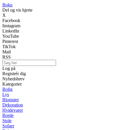
Boku
Del og vis hjerte
X
Facebook
Instagram
LinkedIn
YouTube
Pinterest
TikTok
Mail
RSS
Log på
Registrér dig
Nyhedsbrev
Kategorier
Bolig
Lys
Blomster
Dekoration
Hvidevarer
Borde
Stole
Sofaer