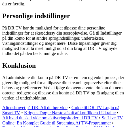
du er færdig.
Personlige indstillinger
På DR TV har du mulighed for at tilpasse dine personlige
indstillinger for at skræddersy din seeroplevelse. Gå til Indstillinger
på din konto for at ændre sprogindstillinger, undertekster,
visningsindstillinger og meget mere. Disse tilpasninger giver dig
mulighed for at få mest muligt ud af din brug af DR TV og nyde
indholdet på den bedst mulige måde.
Konklusion
At administrere din konto på DR TV er en nem og enkel proces, der
giver dig mulighed for at tilpasse din streamingoplevelse efter dine
behov og præferencer. Ved at følge de ovennævnte trin kan du nemt
oprette, redigere og tilpasse din konto på DR TV og få adgang til en
verden af underholdning.
Aftenshowet på DR: Alt du bør vide
•
Guide til DR TV Login på
Smart TV
•
Krigens Døgn: Næste afsnit af konflikten i Ukraine
•
Alt hvad du skal vide om aktiveringskoder til DR TV
•
Se Live TV
Online: En Komplet Guide til Streaming Af TV-Programmer
•