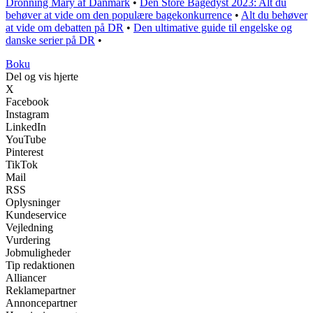
Dronning Mary af Danmark
•
Den Store Bagedyst 2023: Alt du
behøver at vide om den populære bagekonkurrence
•
Alt du behøver
at vide om debatten på DR
•
Den ultimative guide til engelske og
danske serier på DR
•
Boku
Del og vis hjerte
X
Facebook
Instagram
LinkedIn
YouTube
Pinterest
TikTok
Mail
RSS
Oplysninger
Kundeservice
Vejledning
Vurdering
Jobmuligheder
Tip redaktionen
Alliancer
Reklamepartner
Annoncepartner