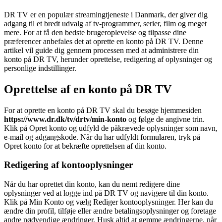
DR TV er en populær streamingtjeneste i Danmark, der giver dig
adgang til et bredt udvalg af tv-programmer, serier, film og meget
mere. For at få den bedste brugeroplevelse og tilpasse dine
præferencer anbefales det at oprette en konto på DR TV. Denne
artikel vil guide dig gennem processen med at administrere din
konto på DR TV, herunder oprettelse, redigering af oplysninger og
personlige indstillinger.
Oprettelse af en konto på DR TV
For at oprette en konto på DR TV skal du besøge hjemmesiden
https://www.dr.dk/tv/drtv/min-konto
og følge de angivne trin.
Klik på Opret konto og udfyld de påkrævede oplysninger som navn,
e-mail og adgangskode. Når du har udfyldt formularen, tryk på
Opret konto for at bekræfte oprettelsen af din konto.
Redigering af kontooplysninger
Når du har oprettet din konto, kan du nemt redigere dine
oplysninger ved at logge ind på DR TV og navigere til din konto.
Klik på Min Konto og vælg Rediger kontooplysninger. Her kan du
ændre din profil, tilføje eller ændre betalingsoplysninger og foretage
andre nødvendige ændringer. Husk altid at gemme ændringerne, når