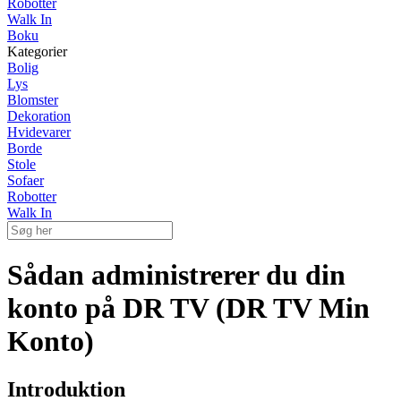
Robotter
Walk In
Boku
Kategorier
Bolig
Lys
Blomster
Dekoration
Hvidevarer
Borde
Stole
Sofaer
Robotter
Walk In
Sådan administrerer du din
konto på DR TV (DR TV Min
Konto)
Introduktion