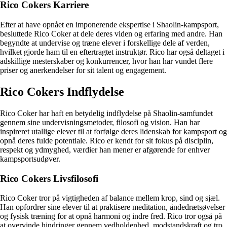
Rico Cokers Karriere
Efter at have opnået en imponerende ekspertise i Shaolin-kampsport,
besluttede Rico Coker at dele deres viden og erfaring med andre. Han
begyndte at undervise og træne elever i forskellige dele af verden,
hvilket gjorde ham til en eftertragtet instruktør. Rico har også deltaget i
adskillige mesterskaber og konkurrencer, hvor han har vundet flere
priser og anerkendelser for sit talent og engagement.
Rico Cokers Indflydelse
Rico Coker har haft en betydelig indflydelse på Shaolin-samfundet
gennem sine undervisningsmetoder, filosofi og vision. Han har
inspireret utallige elever til at forfølge deres lidenskab for kampsport og
opnå deres fulde potentiale. Rico er kendt for sit fokus på disciplin,
respekt og ydmyghed, værdier han mener er afgørende for enhver
kampsportsudøver.
Rico Cokers Livsfilosofi
Rico Coker tror på vigtigheden af ​​balance mellem krop, sind og sjæl.
Han opfordrer sine elever til at praktisere meditation, åndedrætsøvelser
og fysisk træning for at opnå harmoni og indre fred. Rico tror også på
at overvinde hindringer gennem vedholdenhed, modstandskraft og tro