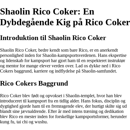
Shaolin Rico Coker: En
Dybdegående Kig på Rico Coker
Introduktion til Shaolin Rico Coker
Shaolin Rico Coker, bedre kendt som bare Rico, er en anerkendt
personlighed inden for Shaolin-kampsportsverdenen. Hans ekspertise
og lidenskab for kampsport har gjort ham til en respekteret instruktør
og mentor for mange elever verden over. Lad os dykke ned i Rico
Cokers baggrund, karriere og indflydelse på Shaolin-samfundet.
Rico Cokers Baggrund
Rico Coker blev født og opvokset i Shaolin-templet, hvor han blev
introduceret til kampsport fra en tidlig alder. Hans fokus, disciplin og
dygtighed gjorde ham til en fremragende elev, der hurtigt skilte sig ud
blandt sine jævnaldrende. Efter år med intens træning og dedikation
blev Rico en mester inden for forskellige kampsportsformer, herunder
kung fu, tai chi og wushu.