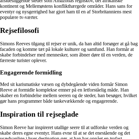
afsidesliggende steder som Amazonas regnskov, det afrikanske
kontinent og Mellemøstens konflikthærgede områder. Hans sans for
eventyr og nysgerrighed har gjort ham til en af Storbritanniens mest
populære tv-værter.
Rejsefilosofi
Simons Reeves tilgang til rejser er unik, da han altid forsøger at gå bag
facaden og komme tæt på lokale kulturer og samfund. Han formår at
skabe forbindelser med mennesker, som åbner døre til en verden, de
færreste turister oplever.
Engagerende formidling
Med sit karismatiske væsen og dybdegående viden formår Simon
Reeve at formidle komplekse emner på en letforståelig måde. Han
skaber en forbindelse mellem seeren og de steder, han besøger, hvilket
gør hans programmer både tankevækkende og engagerende.
Inspiration til rejseglade
Simon Reeve har inspireret utallige seere til at udforske verden og
skabe deres egne eventyr. Hans evne til at se det enestående og det
usædvanlige i hver destination gør, at han har opnået en trofast