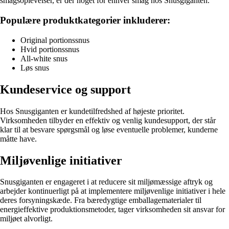
smagsoplevelser, er der noget for enhver smag hos Snusgiganten.
Populære produktkategorier inkluderer:
Original portionssnus
Hvid portionssnus
All-white snus
Løs snus
Kundeservice og support
Hos Snusgiganten er kundetilfredshed af højeste prioritet.
Virksomheden tilbyder en effektiv og venlig kundesupport, der står
klar til at besvare spørgsmål og løse eventuelle problemer, kunderne
måtte have.
Miljøvenlige initiativer
Snusgiganten er engageret i at reducere sit miljømæssige aftryk og
arbejder kontinuerligt på at implementere miljøvenlige initiativer i hele
deres forsyningskæde. Fra bæredygtige emballagematerialer til
energieffektive produktionsmetoder, tager virksomheden sit ansvar for
miljøet alvorligt.