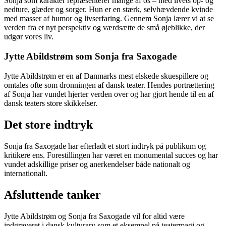
Sonja som karakter repræsenterer mange af os – med livets op- og
nedture, glæder og sorger. Hun er en stærk, selvhævdende kvinde
med masser af humor og livserfaring. Gennem Sonja lærer vi at se
verden fra et nyt perspektiv og værdsætte de små øjeblikke, der
udgør vores liv.
Jytte Abildstrøm som Sonja fra Saxogade
Jytte Abildstrøm er en af Danmarks mest elskede skuespillere og
omtales ofte som dronningen af dansk teater. Hendes portrættering
af Sonja har vundet hjerter verden over og har gjort hende til en af
dansk teaters store skikkelser.
Det store indtryk
Sonja fra Saxogade har efterladt et stort indtryk på publikum og
kritikere ens. Forestillingen har været en monumental succes og har
vundet adskillige priser og anerkendelser både nationalt og
internationalt.
Afsluttende tanker
Jytte Abildstrøm og Sonja fra Saxogade vil for altid være
indgraveret i dansk kulturarv som et eksempel på teatermagi og