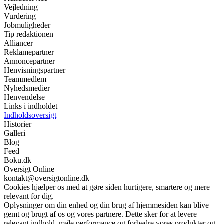
Vejledning
Vurdering
Jobmuligheder
Tip redaktionen
Alliancer
Reklamepartner
Annoncepartner
Henvisningspartner
Teammedlem
Nyhedsmedier
Henvendelse
Links i indholdet
Indholdsoversigt
Historier
Galleri
Blog
Feed
Boku.dk
Oversigt Online
kontakt@oversigtonline.dk
Cookies hjælper os med at gøre siden hurtigere, smartere og mere
relevant for dig.
Oplysninger om din enhed og din brug af hjemmesiden kan blive
gemt og brugt af os og vores partnere. Dette sker for at levere
relevant indhold, måle performance og forbedre vores produkter og