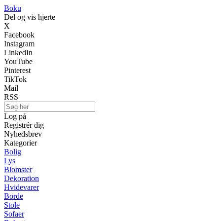
Boku
Del og vis hjerte
X
Facebook
Instagram
LinkedIn
YouTube
Pinterest
TikTok
Mail
RSS
Log på
Registrér dig
Nyhedsbrev
Kategorier
Bolig
Lys
Blomster
Dekoration
Hvidevarer
Borde
Stole
Sofaer