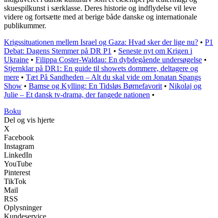
skuespilkunst i særklasse. Deres historie og indflydelse vil leve
videre og fortsætte med at berige både danske og internationale
publikummer.
Krigssituationen mellem Israel og Gaza: Hvad sker der lige nu?
•
P1
Debat: Dagens Stemmer på DR P1
•
Seneste nyt om Krigen i
Ukraine
•
Filippa Coster-Waldau: En dybdegående undersøgelse
•
Stjernklar på DR1: En guide til showets dommere, deltagere og
mere
•
Tæt På Sandheden – Alt du skal vide om Jonatan Spangs
Show
•
Bamse og Kylling: En Tidsløs Børnefavorit
•
Nikolaj og
Julie – Et dansk tv-drama, der fangede nationen
•
Boku
Del og vis hjerte
X
Facebook
Instagram
LinkedIn
YouTube
Pinterest
TikTok
Mail
RSS
Oplysninger
Kundeservice