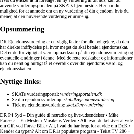
Hvis du ønsker at få foretaget en ny vurdering af dit hus, kan du
anvende vurderingsportalen på SKATs hjemmeside. Her har du
mulighed for at anmode om en ny vurdering af din ejendom, hvis du
mener, at den nuværende vurdering er urimelig.
Opsummering
DR Ejendomsvurdering er en vigtig faktor for alle boligejere, da den
har direkte indflydelse på, hvor meget du skal betale i ejendomsskat.
Det er derfor vigtigt at være opmærksom på din ejendomsvurdering og
eventuelle ændringer i denne. Med de rette redskaber og informationer
kan du nemt og hurtigt få et overblik over din ejendoms værdi og
ejendomsskatten.
Nyttige links:
SKATs vurderingsportal:
vurderingsportalen.dk
Se din ejendomsvurdering:
skat.dk/ejendomsvurdering
Tjek ny ejendomsvurdering:
skat.dk/nyvurdering
DR P4 Syd – Din guide til netradio og live-udsendelser
•
Mike
Fonseca – En Mester i Musikens Verden
•
Alt hvad du behøver at vide
om Gift ved Første Blik
•
Alt, hvad du har brug for at vide om Dr.K
•
Kender du typen? Alt om DR1s populære program
•
Tekst TV 286 –