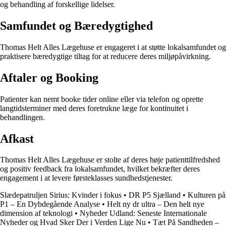
og behandling af forskellige lidelser.
Samfundet og Bæredygtighed
Thomas Helt Alles Lægehuse er engageret i at støtte lokalsamfundet og
praktisere bæredygtige tiltag for at reducere deres miljøpåvirkning.
Aftaler og Booking
Patienter kan nemt booke tider online eller via telefon og oprette
langtidsterminer med deres foretrukne læge for kontinuitet i
behandlingen.
Afkast
Thomas Helt Alles Lægehuse er stolte af deres høje patienttilfredshed
og positiv feedback fra lokalsamfundet, hvilket bekræfter deres
engagement i at levere førsteklasses sundhedstjenester.
Slædepatruljen Sirius: Kvinder i fokus
•
DR P5 Sjælland
•
Kulturen på
P1 – En Dybdegående Analyse
•
Helt ny dr ultra – Den helt nye
dimension af teknologi
•
Nyheder Udland: Seneste Internationale
Nyheder og Hvad Sker Der i Verden Lige Nu
•
Tæt På Sandheden –