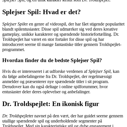
Splejser Spil: Hvad er det?
Splejser Spil
er en genre af videospil, der har fået stigende popularitet
blandt spilentusiaster. Disse spil udmærker sig ved deres kreative
gameplay, unikke karakterer og spændende historiefortælling. Dr.
Troldspejlet har været en stor fortaler for disse spil og har
introduceret seerne til mange fantastiske titler gennem Troldspejlet-
programmet.
Hvordan finder du de bedste Splejser Spil?
Hvis du er interesseret i at udforske verdenen af
Splejser Spil
, kan
du følge anbefalingerne fra Dr. Troldspejlet, der regelmæssigt
anmelder og præsenterer nye spændende titler i sit program.
Derudover kan du også deltage i online spilforummer, hvor
entusiaster deler deres oplevelser og anbefalinger.
Dr. Troldspejlet: En ikonisk figur
Dr. Troldspejlet
er navnet på den vært, der har guidet seerne gennem
utallige spændende spil og underholdende segmenter på
Troldspejlet. Med sin karakteristiske stil og dybe engagement i