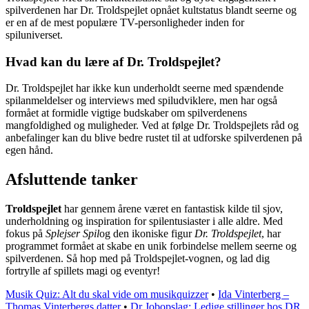
spilverdenen har Dr. Troldspejlet opnået kultstatus blandt seerne og
er en af de mest populære TV-personligheder inden for
spiluniverset.
Hvad kan du lære af Dr. Troldspejlet?
Dr. Troldspejlet har ikke kun underholdt seerne med spændende
spilanmeldelser og interviews med spiludviklere, men har også
formået at formidle vigtige budskaber om spilverdenens
mangfoldighed og muligheder. Ved at følge Dr. Troldspejlets råd og
anbefalinger kan du blive bedre rustet til at udforske spilverdenen på
egen hånd.
Afsluttende tanker
Troldspejlet
har gennem årene været en fantastisk kilde til sjov,
underholdning og inspiration for spilentusiaster i alle aldre. Med
fokus på
Splejser Spil
og den ikoniske figur
Dr. Troldspejlet
, har
programmet formået at skabe en unik forbindelse mellem seerne og
spilverdenen. Så hop med på Troldspejlet-vognen, og lad dig
fortrylle af spillets magi og eventyr!
Musik Quiz: Alt du skal vide om musikquizzer
•
Ida Vinterberg –
Thomas Vinterbergs datter
•
Dr Jobopslag: Ledige stillinger hos DR