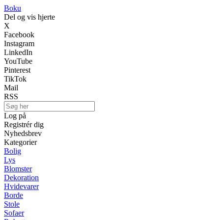
Boku
Del og vis hjerte
X
Facebook
Instagram
LinkedIn
YouTube
Pinterest
TikTok
Mail
RSS
Log på
Registrér dig
Nyhedsbrev
Kategorier
Bolig
Lys
Blomster
Dekoration
Hvidevarer
Borde
Stole
Sofaer