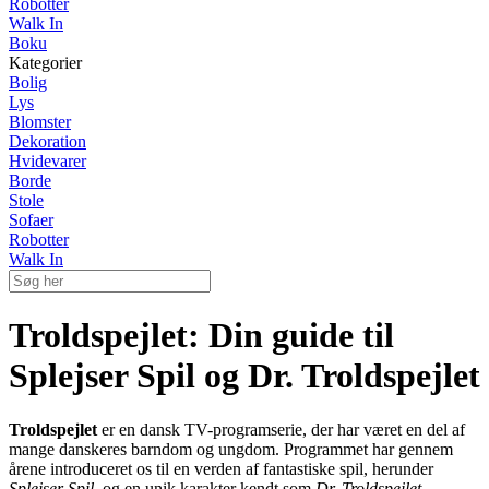
Robotter
Walk In
Boku
Kategorier
Bolig
Lys
Blomster
Dekoration
Hvidevarer
Borde
Stole
Sofaer
Robotter
Walk In
Troldspejlet: Din guide til
Splejser Spil og Dr. Troldspejlet
Troldspejlet
er en dansk TV-programserie, der har været en del af
mange danskeres barndom og ungdom. Programmet har gennem
årene introduceret os til en verden af fantastiske spil, herunder
Splejser Spil
, og en unik karakter kendt som
Dr. Troldspejlet
.