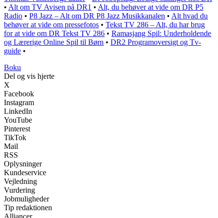
•
Alt om TV Avisen på DR1
•
Alt, du behøver at vide om DR P5
Radio
•
P8 Jazz – Alt om DR P8 Jazz Musikkanalen
•
Alt hvad du
behøver at vide om pressefotos
•
Tekst TV 286 – Alt, du har brug
for at vide om DR Tekst TV 286
•
Ramasjang Spil: Underholdende
og Lærerige Online Spil til Børn
•
DR2 Programoversigt og Tv-
guide
•
Boku
Del og vis hjerte
X
Facebook
Instagram
LinkedIn
YouTube
Pinterest
TikTok
Mail
RSS
Oplysninger
Kundeservice
Vejledning
Vurdering
Jobmuligheder
Tip redaktionen
Alliancer