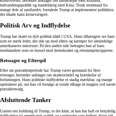
kontroverser, herunder anklager om samarbejde med Rusland,
indvandringspolitik og handelskrig med Kina. Trods modstand fra
mange dele af samfundet, formåede Trump at implementere politikker,
der tiltalte hans kernevælgere.
Politisk Arv og Indflydelse
Trump har skabt en dyb politisk kløft i USA. Hans tilhængere ser ham
som en stærk leder, der står op mod eliten og kæmper for almindelige
amerikaneres interesser. På den anden side betragtes han af hans
modstandere som en trussel mod demokratiet og retsstatsprincipperne.
Retssager og Efterspil
Efter sin præsidentperiode har Trump været genstand for flere
retssager, herunder anklager om skattesvindel og krænkelse af
forfatningen. Hans politiske indflydelse er stadig mærkbar, og mange
spekulerer på, om han vil forsøge at vende tilbage til magten ved næste
præsidentvalg.
Afsluttende Tanker
Uanset ens holdning til Trump, er det klart, at han har haft en betydelig
indflydelse på amerikansk politik og samfundet som helhed. Hans stil