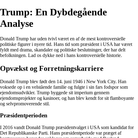
Trump: En Dybdegående
Analyse
Donald Trump har uden tvivl været en af de mest kontroversielle
politiske figurer i nyere tid. Hans tid som præsident i USA har været
fyldt med drama, skandaler og politiske beslutninger, der har delt
befolkningen. Lad os dykke ned i hans kontroversielle historie.
Opvækst og Forretningskarriere
Donald Trump blev født den 14. juni 1946 i New York City. Han
voksede op i en velstående familie og fulgte i sin fars fodspor som
ejendomsudvikler. Trump byggede sit imperium gennem
ejendomsprojekter og kasinoer, og han blev kendt for sit flamboyante
og selvpromoverende stil.
Præsidentperioden
I 2016 vandt Donald Trump præsidentvalget i USA som kandidat for
Det Republikanske Parti. Hans præsidentperiode var præget af