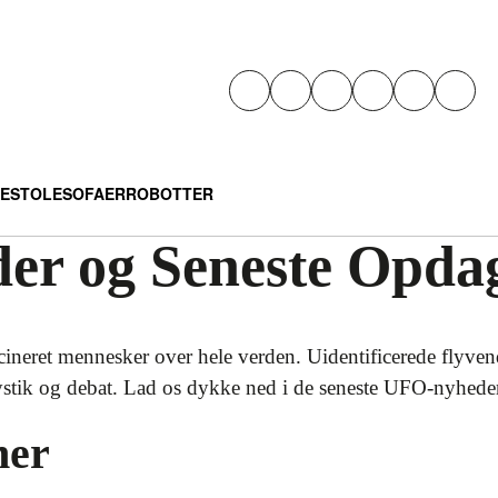
E
STOLE
SOFAER
ROBOTTER
r og Seneste Opdag
scineret mennesker over hele verden. Uidentificerede flyve
tik og debat. Lad os dykke ned i de seneste UFO-nyheder
er