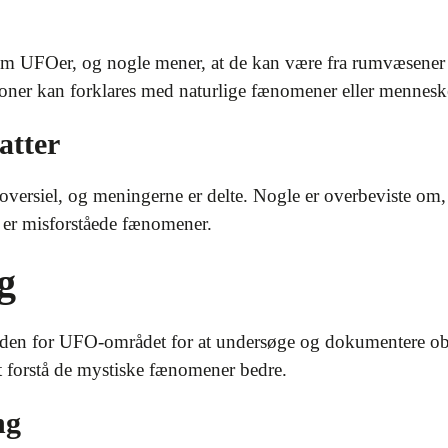
r om UFOer, og nogle mener, at de kan være fra rumvæsener 
ner kan forklares med naturlige fænomener eller menneske
atter
ersiel, og meningerne er delte. Nogle er overbeviste om, at
 er misforståede fænomener.
g
nden for UFO-området for at undersøge og dokumentere ob
t forstå de mystiske fænomener bedre.
ng