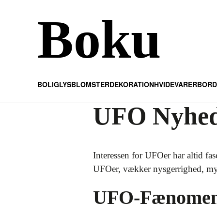
Boku
BOLIG
LYS
BLOMSTER
DEKORATION
HVIDEVARER
BORD
UFO Nyhede
Interessen for UFOer har altid fa
UFOer, vækker nysgerrighed, mys
UFO-Fænomen