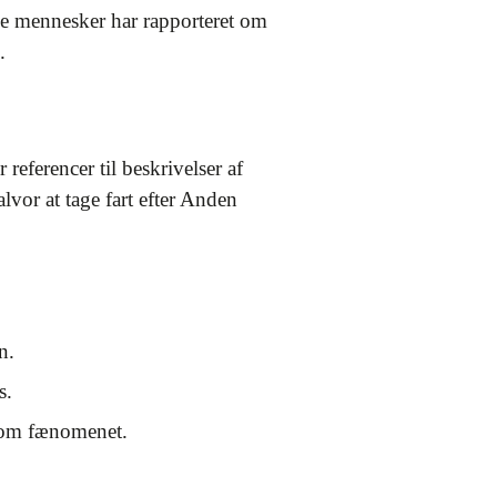
e mennesker har rapporteret om
.
referencer til beskrivelser af
vor at tage fart efter Anden
n.
s.
d om fænomenet.