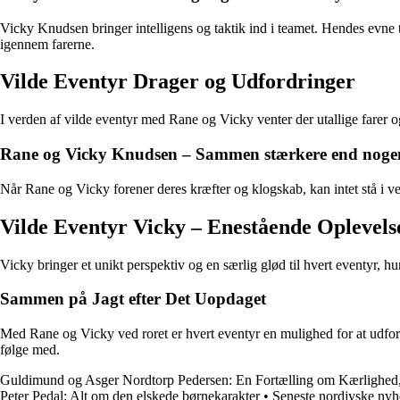
Vicky Knudsen bringer intelligens og taktik ind i teamet. Hendes evne t
igennem farerne.
Vilde Eventyr Drager og Udfordringer
I verden af vilde eventyr med Rane og Vicky venter der utallige farer og 
Rane og Vicky Knudsen – Sammen stærkere end noge
Når Rane og Vicky forener deres kræfter og klogskab, kan intet stå i ve
Vilde Eventyr Vicky – Enestående Oplevels
Vicky bringer et unikt perspektiv og en særlig glød til hvert eventyr, h
Sammen på Jagt efter Det Uopdaget
Med Rane og Vicky ved roret er hvert eventyr en mulighed for at udfors
følge med.
Guldimund og Asger Nordtorp Pedersen: En Fortælling om Kærlighed,
Peter Pedal: Alt om den elskede børnekarakter
•
Seneste nordjyske ny