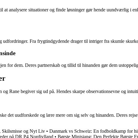
il at analysere situationer og finde løsninger gør hende uundværlig i en
udfordringer. Fra frygtindgydende drager til intriger fra skumle skurke, e
nsinde
jen for dem. Deres partnerskab og tillid til hinanden gør dem ustoppeli
er
un og Rane begiver sig ud på. Hendes skarpe observationsevne og intuitiv 
ke det uudforskede og lære mere om sig selv og hinanden. Deres rejse e
 Skilsmisse og Nyt Liv
•
Danmark vs Schweiz: En fodboldkamp for hi
heder på DR P4 Nordjylland
•
Børste Minisjang: Den Perfekte Børste Fr