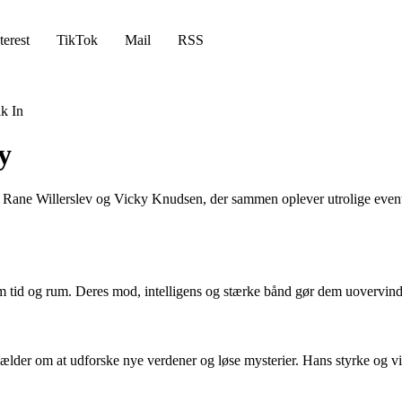
terest
TikTok
Mail
RSS
k In
y
r, Rane Willerslev og Vicky Knudsen, der sammen oplever utrolige event
m tid og rum. Deres mod, intelligens og stærke bånd gør dem uovervin
t gælder om at udforske nye verdener og løse mysterier. Hans styrke og vi