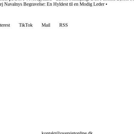
ej Navalnys Begravelse: En Hyldest til en Modig Leder
•
terest
TikTok
Mail
RSS
kontakt@oversigtonline.dk