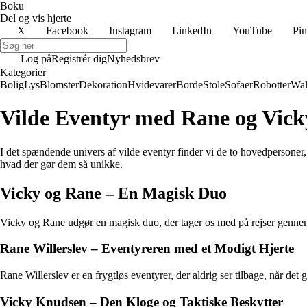
Boku
Del og vis hjerte
X
Facebook
Instagram
LinkedIn
YouTube
Pin
Log på
Registrér dig
Nyhedsbrev
Kategorier
Bolig
Lys
Blomster
Dekoration
Hvidevarer
Borde
Stole
Sofaer
Robotter
Wal
Vilde Eventyr med Rane og Vick
I det spændende univers af vilde eventyr finder vi de to hovedpersone
hvad der gør dem så unikke.
Vicky og Rane – En Magisk Duo
Vicky og Rane udgør en magisk duo, der tager os med på rejser genne
Rane Willerslev – Eventyreren med et Modigt Hjerte
Rane Willerslev er en frygtløs eventyrer, der aldrig ser tilbage, når de
Vicky Knudsen – Den Kloge og Taktiske Beskytter