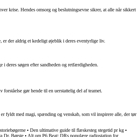
hver krise. Hendes omsorg og beslutningsevne sikrer, at alle når sikkert
r der aldrig et kedeligt øjeblik i deres eventyrlige liv.
ge i deres søgen efter sandheden og retfærdigheden.
forståelse gør hende til en uerstattelig del af teamet.
r fyldt med magi, spænding og venskab, som vil inspirere alle, der tør
storiebøgerne
•
Den ultimative guide til flæskesteg stegetid pr kg
•
a Dr. Børste
•
Alt om P6 Beat: DRs populære radiostation for