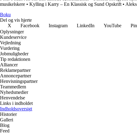
musikelskere
•
Kylling i Karry – En Klassisk og Sund Opskrift
•
Aleks
Boku
Del og vis hjerte
X
Facebook
Instagram
LinkedIn
YouTube
Pin
Oplysninger
Kundeservice
Vejledning
Vurdering
Jobmuligheder
Tip redaktionen
Alliancer
Reklamepartner
Annoncepartner
Henvisningspartner
Teammedlem
Nyhedsmedier
Henvendelse
Links i indholdet
Indholdsoversigt
Historier
Galleri
Blog
Feed