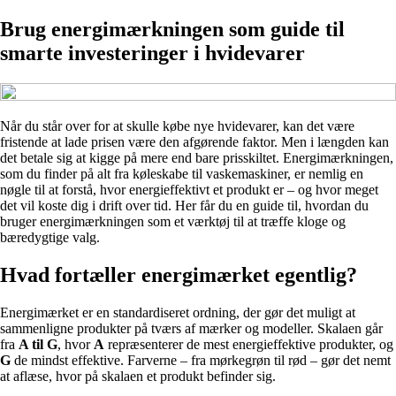
Brug energimærkningen som guide til
smarte investeringer i hvidevarer
Når du står over for at skulle købe nye hvidevarer, kan det være
fristende at lade prisen være den afgørende faktor. Men i længden kan
det betale sig at kigge på mere end bare prisskiltet. Energimærkningen,
som du finder på alt fra køleskabe til vaskemaskiner, er nemlig en
nøgle til at forstå, hvor energieffektivt et produkt er – og hvor meget
det vil koste dig i drift over tid. Her får du en guide til, hvordan du
bruger energimærkningen som et værktøj til at træffe kloge og
bæredygtige valg.
Hvad fortæller energimærket egentlig?
Energimærket er en standardiseret ordning, der gør det muligt at
sammenligne produkter på tværs af mærker og modeller. Skalaen går
fra
A til G
, hvor
A
repræsenterer de mest energieffektive produkter, og
G
de mindst effektive. Farverne – fra mørkegrøn til rød – gør det nemt
at aflæse, hvor på skalaen et produkt befinder sig.