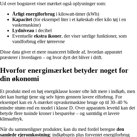
Ud over bogstavet viser mærket også oplysninger som:
Årligt energiforbrug
i kilowatt-timer (kWh)
Kapacitet
(for eksempel liter i et køleskab eller kilo tøj i en
vaskemaskine)
Lydniveau
i decibel
Eventuelle
ekstra ikoner
, der viser særlige funktioner, som
vandforbrug eller tørreevne
Disse data giver et mere nuanceret billede af, hvordan apparatet
præsterer i hverdagen – og hvor dyrt det bliver i drift.
Hvorfor energimærket betyder noget for
din økonomi
Et produkt med en høj energiklasse koster ofte lidt mere i indkøb, men
det kan hurtigt tjene sig selv hjem gennem lavere elforbrug. For
eksempel kan en A-mærket opvaskemaskine bruge op til 30–40 %
mindre strøm end en model i klasse D. Over apparatets levetid kan det
betyde flere tusinde kroner i besparelse – og samtidig et lavere
klimaaftryk.
Når du sammenligner produkter, kan du med fordel beregne
den
samlede ejeromkostning
: indkøbspris plus forventet energiforbrug