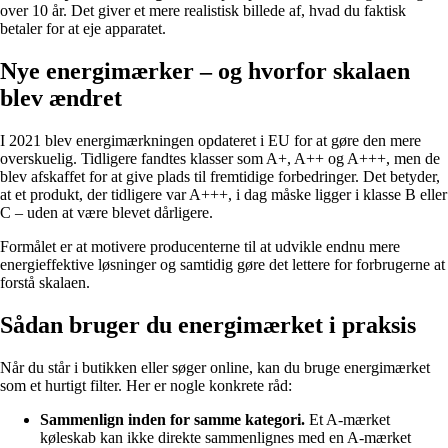
over 10 år. Det giver et mere realistisk billede af, hvad du faktisk
betaler for at eje apparatet.
Nye energimærker – og hvorfor skalaen
blev ændret
I 2021 blev energimærkningen opdateret i EU for at gøre den mere
overskuelig. Tidligere fandtes klasser som A+, A++ og A+++, men de
blev afskaffet for at give plads til fremtidige forbedringer. Det betyder,
at et produkt, der tidligere var A+++, i dag måske ligger i klasse B eller
C – uden at være blevet dårligere.
Formålet er at motivere producenterne til at udvikle endnu mere
energieffektive løsninger og samtidig gøre det lettere for forbrugerne at
forstå skalaen.
Sådan bruger du energimærket i praksis
Når du står i butikken eller søger online, kan du bruge energimærket
som et hurtigt filter. Her er nogle konkrete råd:
Sammenlign inden for samme kategori.
Et A-mærket
køleskab kan ikke direkte sammenlignes med en A-mærket