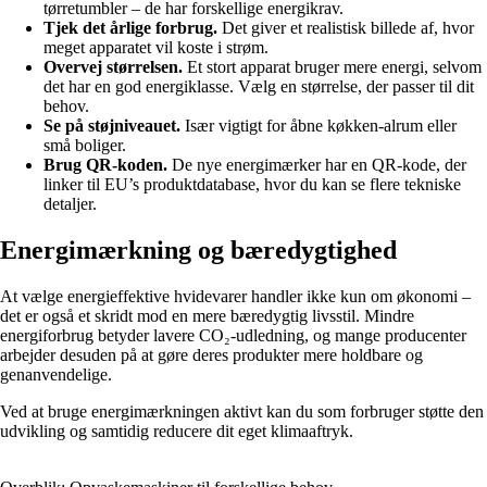
tørretumbler – de har forskellige energikrav.
Tjek det årlige forbrug.
Det giver et realistisk billede af, hvor
meget apparatet vil koste i strøm.
Overvej størrelsen.
Et stort apparat bruger mere energi, selvom
det har en god energiklasse. Vælg en størrelse, der passer til dit
behov.
Se på støjniveauet.
Især vigtigt for åbne køkken-alrum eller
små boliger.
Brug QR-koden.
De nye energimærker har en QR-kode, der
linker til EU’s produktdatabase, hvor du kan se flere tekniske
detaljer.
Energimærkning og bæredygtighed
At vælge energieffektive hvidevarer handler ikke kun om økonomi –
det er også et skridt mod en mere bæredygtig livsstil. Mindre
energiforbrug betyder lavere CO₂-udledning, og mange producenter
arbejder desuden på at gøre deres produkter mere holdbare og
genanvendelige.
Ved at bruge energimærkningen aktivt kan du som forbruger støtte den
udvikling og samtidig reducere dit eget klimaaftryk.